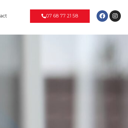
07 68 77 21 58
act