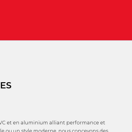
RES
 PVC et en aluminium alliant performance et
ble ou un style moderne, nous concevons des